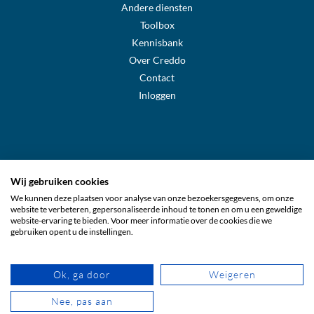
Andere diensten
Toolbox
Kennisbank
Over Creddo
Contact
Inloggen
Wij gebruiken cookies
We kunnen deze plaatsen voor analyse van onze bezoekersgegevens, om onze
Creddo Sverige
website te verbeteren, gepersonaliseerde inhoud te tonen en om u een geweldige
website-ervaring te bieden. Voor meer informatie over de cookies die we
gebruiken opent u de instellingen.
Creddo Suomi
Ok, ga door
Weigeren
Creddo Nederland
Nee, pas aan