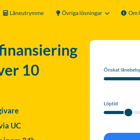
Låneutrymme
Övriga lösningar
Om 
finansiering
över 10
Önskat lånebelo
Löptid
givare
via UC