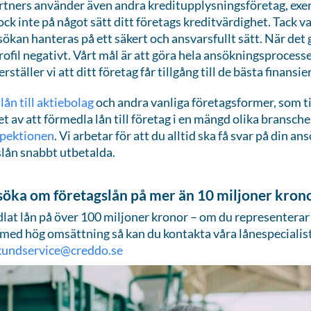
rtners använder även andra kreditupplysningsföretag, exem
ck inte på något sätt ditt företags kreditvärdighet. Tack 
nsökan hanteras på ett säkert och ansvarsfullt sätt. När det
rofil negativt. Vårt mål är att göra hela ansökningsprocess
ställer vi att ditt företag får tillgång till de bästa finans
lån till aktiebolag
och andra vanliga företagsformer, som t
et av att förmedla lån till företag i en mängd olika bransch
spektionen
. Vi arbetar för att du alltid ska få svar på din
slån snabbt utbetalda.
söka om företagslån på mer än 10 miljoner kron
lat lån på över 100 miljoner kronor – om du representerar 
 med hög omsättning så kan du kontakta våra lånespecialiste
kundservice@creddo.se