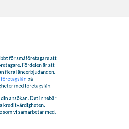
nabbt för småföretagare att
öretagare. Fördelen är att
lan flera låneerbjudanden.
t företagslån
på
gheter med företagslån.
 din ansökan. Det innebär
ka kreditvärdigheten.
re som vi samarbetar med.