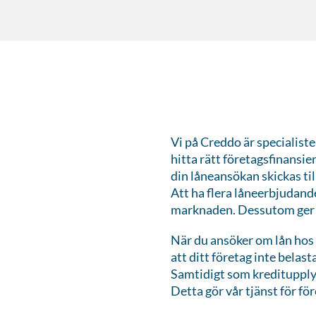
Vi på Creddo är specialist
hitta rätt företagsfinansie
din låneansökan skickas til
Att ha flera låneerbjudande
marknaden. Dessutom ger d
När du ansöker om lån hos
att ditt företag inte belas
Samtidigt som kreditupplys
Detta gör vår tjänst för fö