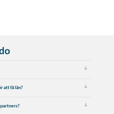
ddo
 att få lån?
spartners?