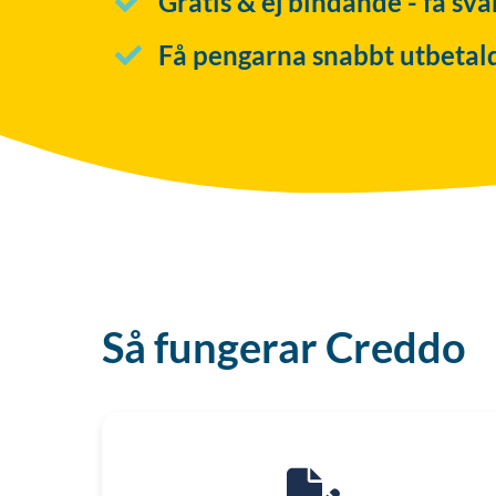
Gratis & ej bindande - få sv
Få pengarna snabbt utbetal
Så fungerar Creddo