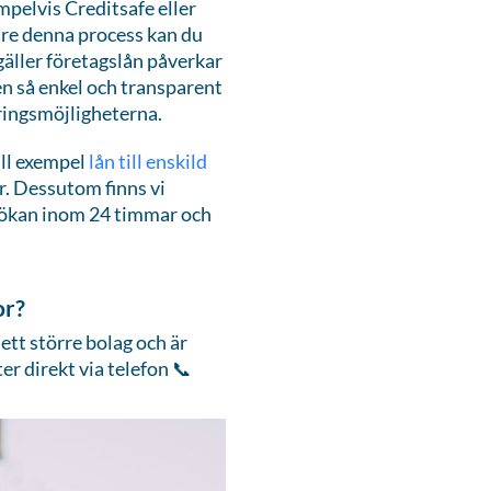
pelvis Creditsafe eller
vare denna process kan du
 gäller företagslån påverkar
en så enkel och transparent
ieringsmöjligheterna.
ill exempel
lån till enskild
er. Dessutom finns vi
 ansökan inom 24 timmar och
or?
ett större bolag och är
r direkt via telefon 📞