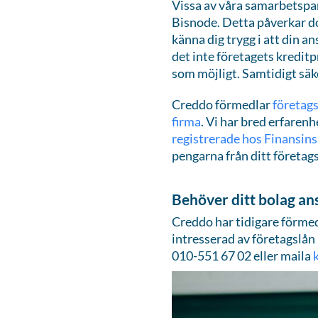
Vissa av våra samarbetspa
Bisnode. Detta påverkar do
känna dig trygg i att din a
det inte företagets kreditp
som möjligt. Samtidigt säker
Creddo förmedlar
företags
firma
. Vi har bred erfarenh
registrerade hos Finansin
pengarna från ditt företag
Behöver ditt bolag an
Creddo har tidigare förmed
intresserad av företagslån
010-551 67 02 eller maila