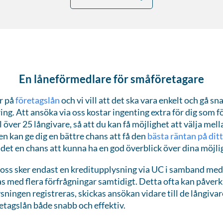
En låneförmedlare för småföretagare
er på
företagslån
och vi vill att det ska vara enkelt och gå s
ring. Att ansöka via oss kostar ingenting extra för dig som f
l över 25 långivare, så att du kan få möjlighet att välja mel
n kan ge dig en bättre chans att få den
bästa räntan på dit
et en chans att kunna ha en god överblick över dina möjli
 oss sker endast en kreditupplysning via UC i samband med
tas med flera förfrågningar samtidigt. Detta ofta kan påver
ningen registreras, skickas ansökan vidare till de långiva
retagslån både snabb och effektiv.