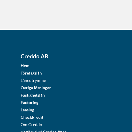
Creddo AB
Hem
Företagslån
Låneutrymme
Övriga lösningar
Fastighetslån
Factoring
Leasing
Checkkredit
Om Creddo
Varför vi på Creddo finns