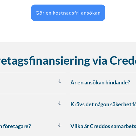
Gör en kostnadsfri ansökan
retagsfinansiering via Cre
Är en ansökan bindande?
Krävs det någon säkerhet för
m företagare?
Vilka är Creddos samarbet