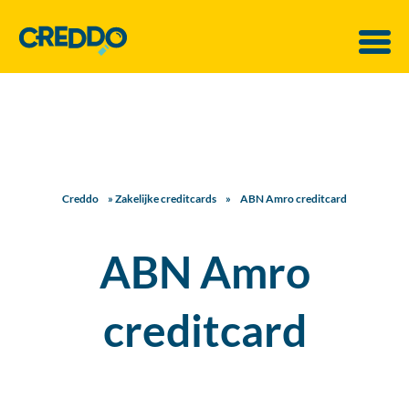
Creddo
»
Zakelijke creditcards
»
ABN Amro creditcard
ABN Amro
creditcard