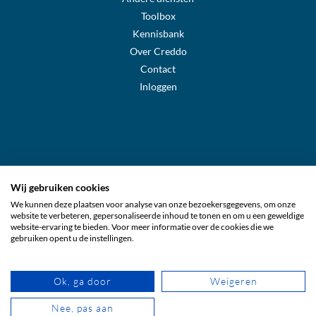
Toolbox
Kennisbank
Over Creddo
Contact
Inloggen
Wij gebruiken cookies
We kunnen deze plaatsen voor analyse van onze bezoekersgegevens, om onze
Creddo Sverige
website te verbeteren, gepersonaliseerde inhoud te tonen en om u een geweldige
website-ervaring te bieden. Voor meer informatie over de cookies die we
gebruiken opent u de instellingen.
Creddo Suomi
Ok, ga door
Weigeren
Creddo Nederland
Nee, pas aan