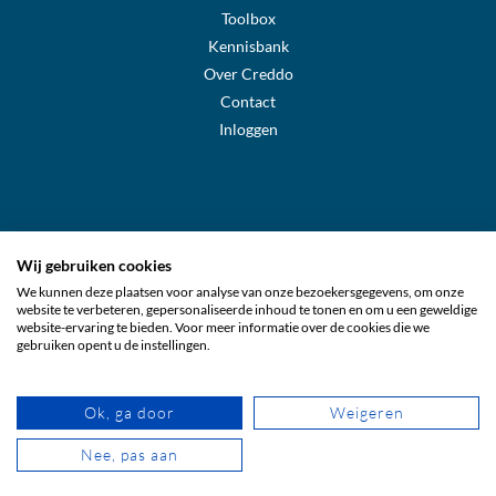
Toolbox
Kennisbank
Over Creddo
Contact
Inloggen
Wij gebruiken cookies
We kunnen deze plaatsen voor analyse van onze bezoekersgegevens, om onze
Creddo Sverige
website te verbeteren, gepersonaliseerde inhoud te tonen en om u een geweldige
website-ervaring te bieden. Voor meer informatie over de cookies die we
gebruiken opent u de instellingen.
Creddo Suomi
Ok, ga door
Weigeren
Creddo Nederland
Nee, pas aan