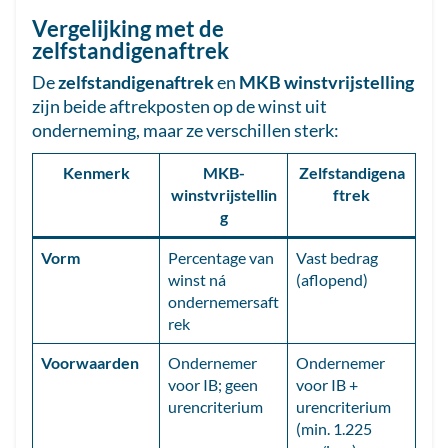
Vergelijking met de
zelfstandigenaftrek
De
zelfstandigenaftrek
en
MKB winstvrijstelling
zijn beide aftrekposten op de winst uit
onderneming, maar ze verschillen sterk:
Kenmerk
MKB-
Zelfstandigena
winstvrijstellin
ftrek
g
Vorm
Percentage van
Vast bedrag
winst ná
(aflopend)
ondernemersaft
rek
Voorwaarden
Ondernemer
Ondernemer
voor IB; geen
voor IB +
urencriterium
urencriterium
(min. 1.225