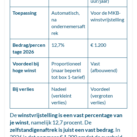
uur/jaar)
Toepassing
Automatisch,
Voor de MKB-
na
winstvrijstelling
ondernemersaft
rek
Bedrag/percen
12,7%
€ 1.200
tage 2026
Voordeel bij
Proportioneel
Vast
hoge winst
(maar beperkt
(afbouwend)
tot box 1-tarief)
Bij verlies
Nadeel
Voordeel
(verkleint
(vergroten
verlies)
verlies)
De
winstvrijstelling is een vast percentage van
je winst
, namelijk 12,7 procent. De
zelfstandigenaftrek is juist een vast bedrag
. In