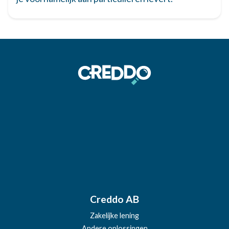
Logies / hotelovernachtingen
9%
Hotels, pensions, B&B's, vakantiewoningen.
Horeca (eten & drinken)
9%
Restaurants, cafés, catering (excl.
alcoholische dranken: 21%).
Kapper
9%
Kappersdiensten.
Reparatie fietsen
9%
Reparatie en onderhoud van fietsen.
Reparatie kleding & schoeisel
9%
Reparatie van kleding, schoeisel en
lederwaren.
Creddo AB
Culturele evenementen & musea
9%
Zakelijke lening
Toegang tot musea, concerten, theater,
Andere oplossingen