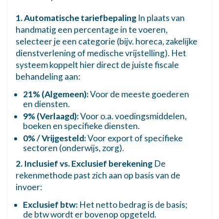
1. Automatische tariefbepaling
In plaats van
Overige goederen (21%)
21%
handmatig een percentage in te voeren,
Alle andere goederen die niet onder het
selecteer je een categorie (bijv. horeca, zakelijke
verlaagde tarief vallen.
dienstverlening of medische vrijstelling). Het
GOEDEREN – VERLAAGD TARIEF
systeem koppelt hier direct de juiste fiscale
behandeling aan:
Voedingsmiddelen
9%
21% (Algemeen):
Voor de meeste goederen
Eten en niet-alcoholische dranken voor
menselijke consumptie.
en diensten.
9% (Verlaagd):
Voor o.a. voedingsmiddelen,
boeken en specifieke diensten.
Water (leidingwater)
9%
Levering van leidingwater.
0% / Vrijgesteld:
Voor export of specifieke
sectoren (onderwijs, zorg).
Geneesmiddelen
9%
2. Inclusief vs. Exclusief berekening
De
Geregistreerde medicijnen en
rekenmethode past zich aan op basis van de
farmaceutische producten.
invoer:
Medische hulpmiddelen
9%
Exclusief btw:
Het netto bedrag is de basis;
Prothesen, rolstoelen, gehoorapparaten,
de btw wordt er bovenop opgeteld.