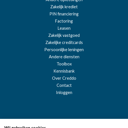
bioscoop, dierentuinen.
Zakelijk krediet
PIN financiering
Sport & recreatie
9%
Toegang tot sportfaciliteiten, zwembaden,
Factoring
sportlessen.
Leasen
Zakelijk vastgoed
Personenvervoer
9%
Zakelijke creditcards
Binnenlands personenvervoer: trein, bus,
Persoonlijke leningen
taxi.
Andere diensten
Toolbox
Agrarische diensten
9%
Landbouwdiensten onder de
Kennisbank
landbouwregeling.
Over Creddo
Contact
VRIJGESTELD
Inloggen
Medische &
Vrijgesteld
paramedische zorg
Artsen, tandartsen, fysiotherapeuten,
psychologen (BIG-geregistreerd).
Wij gebruiken cookies