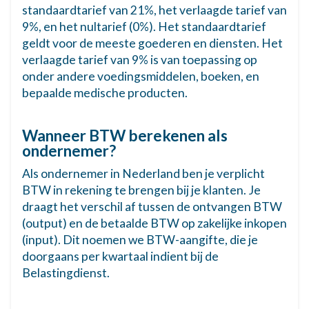
Management-, juridisch, financieel en ander
standaardtarief van 21%, het verlaagde tarief van
zakelijk advies.
9%, en het nultarief (0%). Het standaardtarief
geldt voor de meeste goederen en diensten. Het
IT-diensten &
21%
verlaagde tarief van 9% is van toepassing op
softwareontwikkeling
Webontwikkeling, hosting, SaaS, IT-support.
onder andere voedingsmiddelen, boeken, en
bepaalde medische producten.
Marketing & reclame
21%
Reclamecampagnes, social media, SEO,
Wanneer BTW berekenen als
design.
ondernemer?
Telecommunicatie
21%
Als ondernemer in Nederland ben je verplicht
Telefonie, internet, dataverkeer.
BTW in rekening te brengen bij je klanten. Je
draagt het verschil af tussen de ontvangen BTW
Schoonmaakdiensten
21%
(output) en de betaalde BTW op zakelijke inkopen
Commerciële en particuliere schoonmaak.
(input). Dit noemen we BTW-aangifte, die je
doorgaans per kwartaal indient bij de
Goederenvervoer (binnenland)
21%
Belastingdienst.
Binnenlands transport van goederen,
koeriersdiensten.