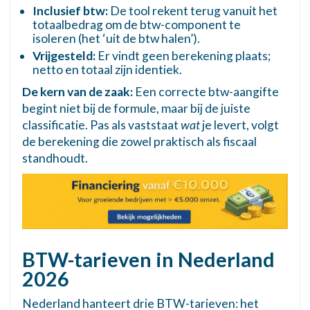
etc.
Inclusief btw:
De tool rekent terug vanuit het
totaalbedrag om de btw-component te
Boeken (fysiek & digitaal)
9%
isoleren (het ‘uit de btw halen’).
Gedrukte boeken, e-books, luisterboeken,
Vrijgesteld:
Er vindt geen berekening plaats;
educatief materiaal.
netto en totaal zijn identiek.
De kern van de zaak:
Een correcte btw-aangifte
Kranten & tijdschriften
9%
begint niet bij de formule, maar bij de juiste
Gedrukte en digitale kranten, tijdschriften,
periodieken.
classificatie. Pas als vaststaat
wat
je levert, volgt
de berekening die zowel praktisch als fiscaal
Kunst & antiek (eerste levering)
9%
standhoudt.
Kunstwerken geleverd door de kunstenaar
of bij invoer; antiek.
Zaden, planten & bloembollen
9%
Sierteeltproducten, zaden, bollen en
knollen.
BTW-tarieven in Nederland
DIENSTEN – STANDAARDTARIEF
2026
Advies & consultancy
21%
Nederland hanteert drie BTW-tarieven: het