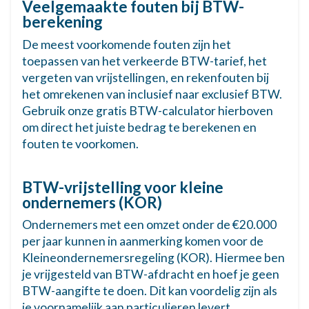
Veelgemaakte fouten bij BTW-
Verhuur bedrijfsruimte (optie
berekening
21%
btw)
Verhuur van commercieel vastgoed met
De meest voorkomende fouten zijn het
btw-optie.
toepassen van het verkeerde BTW-tarief, het
vergeten van vrijstellingen, en rekenfouten bij
Juridische diensten
21%
het omrekenen van inclusief naar exclusief BTW.
Advocatuur, notariaat, juridisch advies.
Gebruik onze gratis BTW-calculator hierboven
om direct het juiste bedrag te berekenen en
Boekhouding & administratie
21%
fouten te voorkomen.
Boekhoudkundige dienstverlening,
salarisadministratie.
BTW-vrijstelling voor kleine
Bouwwerkzaamheden
21%
ondernemers (KOR)
Bouw, renovatie, installatie, onderhoud.
Ondernemers met een omzet onder de €20.000
per jaar kunnen in aanmerking komen voor de
Overige diensten (21%)
21%
Kleineondernemersregeling (KOR). Hiermee ben
Alle andere diensten die niet onder het
verlaagde tarief of vrijstelling vallen.
je vrijgesteld van BTW-afdracht en hoef je geen
BTW-aangifte te doen. Dit kan voordelig zijn als
DIENSTEN – VERLAAGD TARIEF
je voornamelijk aan particulieren levert.