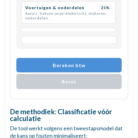
Voertuigen & onderdelen
21%
Auto's, fietsen (niet-elektrisch), motoren,
onderdelen.
Cosmetica &
21%
verzorgingsproducten
Make-up, parfum, haarverzorging,
huidverzorging.
Bereken btw
Alcoholische dranken
21%
Wijn, bier, sterke drank.
Reset
Tabaksproducten
21%
Sigaretten, sigaren, tabak.
Sieraden & horloges
21%
De methodiek: Classificatie vóór
Gouden sieraden, horloges, edelstenen.
calculatie
De tool werkt volgens een tweestapsmodel dat
Software (fysieke drager)
21%
de kans op fouten minimaliseert:
Software op cd/dvd/usb.