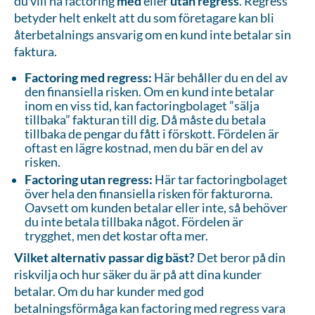
du vill ha factoring
med
eller
utan regress
. Regress
betyder helt enkelt att du som företagare kan bli
återbetalnings ansvarig om en kund inte betalar sin
faktura.
Factoring med regress:
Här behåller du en del av
den finansiella risken. Om en kund inte betalar
inom en viss tid, kan factoringbolaget ”sälja
tillbaka” fakturan till dig. Då måste du betala
tillbaka de pengar du fått i förskott. Fördelen är
oftast en lägre kostnad, men du bär en del av
risken.
Factoring utan regress:
Här tar factoringbolaget
över hela den finansiella risken för fakturorna.
Oavsett om kunden betalar eller inte, så behöver
du inte betala tillbaka något. Fördelen är
trygghet, men det kostar ofta mer.
Vilket alternativ passar dig bäst?
Det beror på din
riskvilja och hur säker du är på att dina kunder
betalar. Om du har kunder med god
betalningsförmåga kan factoring med regress vara