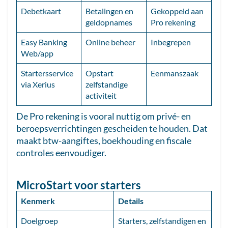
Debetkaart
Betalingen en
Gekoppeld aan
geldopnames
Pro rekening
Easy Banking
Online beheer
Inbegrepen
Web/app
Startersservice
Opstart
Eenmanszaak
via Xerius
zelfstandige
activiteit
De Pro rekening is vooral nuttig om privé- en
beroepsverrichtingen gescheiden te houden. Dat
maakt btw-aangiftes, boekhouding en fiscale
controles eenvoudiger.
MicroStart voor starters
Kenmerk
Details
Doelgroep
Starters, zelfstandigen en