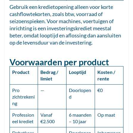
Gebruik een kredietopening alleen voor korte
cashflowtekorten, zoals btw, voorraad of
seizoenspieken. Voor machines, voertuigen of
inrichting is een investeringskrediet meestal
beter, omdat looptijd en aflossing dan aansluiten
op de levensduur van de investering.
Voorwaarden per product
Product
Bedrag /
Looptijd
Kosten /
limiet
rente
Pro
—
Doorlopen
€0
zichtrekeni
d
ng
Profession
Vanaf
6 maanden
Op maat
eel krediet
€2.500
– 10 jaar
Debetkaar
—
Doorlopen
Inbegrepen