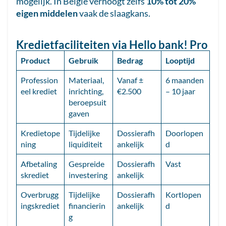
mogelijk. In België verhoogt zelfs
10% tot 20%
eigen middelen
vaak de slaagkans.
Kredietfaciliteiten via Hello bank! Pro
Product
Gebruik
Bedrag
Looptijd
Profession
Materiaal,
Vanaf ±
6 maanden
eel krediet
inrichting,
€2.500
– 10 jaar
beroepsuit
gaven
Kredietope
Tijdelijke
Dossierafh
Doorlopen
ning
liquiditeit
ankelijk
d
Afbetaling
Gespreide
Dossierafh
Vast
skrediet
investering
ankelijk
Overbrugg
Tijdelijke
Dossierafh
Kortlopen
ingskrediet
financierin
ankelijk
d
g