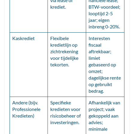
via lease of
nanciële lease;
krediet.
BTW-voordeel;
looptijd 2-5
jaar; eigen
inbreng 0-20%.
Kaskrediet
Flexibele
Interesten
kredietlijn op
fiscaal
zichtrekening
aftrekbaar;
voor tijdelijke
limiet
tekorten.
gebaseerd op
omzet;
dagelijkse rente
op gebruikt
bedrag.
Andere (bijv.
Specifieke
Afhankelijk van
Professionele
kredieten voor
project; vaak
Kredieten)
risicobeheer of
gekoppeld aan
investeringen.
advies;
minimale