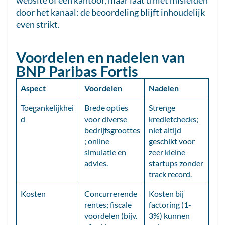
website of een kantoor, maar laat u niet misleiden
door het kanaal: de beoordeling blijft inhoudelijk
even strikt.
Voordelen en nadelen van
BNP Paribas Fortis
Aspect
Voordelen
Nadelen
Toegankelijkhei
Brede opties
Strenge
d
voor diverse
kredietchecks;
bedrijfsgroottes
niet altijd
; online
geschikt voor
simulatie en
zeer kleine
advies.
startups zonder
track record.
Kosten
Concurrerende
Kosten bij
rentes; fiscale
factoring (1-
voordelen (bijv.
3%) kunnen