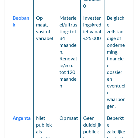
0
Beoban
Op
Materie
Invester
Belgisch
k
maat,
el/uitrus
ingskred
e
vast of
ting: tot
iet vanaf
zelfstan
variabel
84
€25.000
dige of
maande
onderne
n.
ming,
Renovat
financie
ie/eco:
el
tot 120
dossier
maande
en
n
eventuel
e
waarbor
gen.
Argenta
Niet
Op maat
Geen
Beperkt
publiek
duidelijk
e
als
publiek
zakelijke