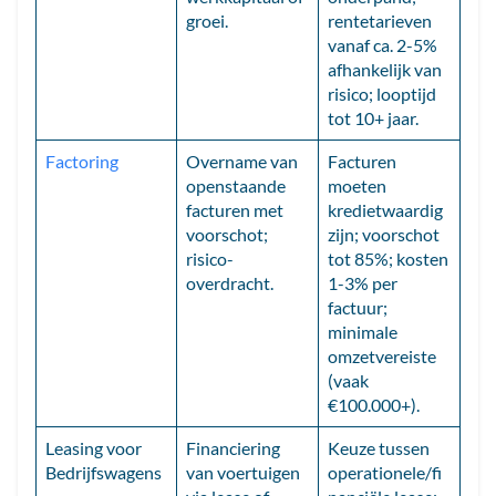
groei.
rentetarieven
vanaf ca. 2-5%
afhankelijk van
risico; looptijd
tot 10+ jaar.
Factoring
Overname van
Facturen
openstaande
moeten
facturen met
kredietwaardig
voorschot;
zijn; voorschot
risico-
tot 85%; kosten
overdracht.
1-3% per
factuur;
minimale
omzetvereiste
(vaak
€100.000+).
Leasing voor
Financiering
Keuze tussen
Bedrijfswagens
van voertuigen
operationele/fi