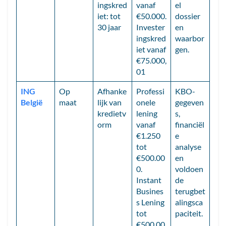
ingskred
vanaf
el
iet: tot
€50.000.
dossier
30 jaar
Invester
en
ingskred
waarbor
iet vanaf
gen.
€75.000,
01
ING
Op
Afhanke
Professi
KBO-
België
maat
lijk van
onele
gegeven
kredietv
lening
s,
orm
vanaf
financiël
€1.250
e
tot
analyse
€500.00
en
0.
voldoen
Instant
de
Busines
terugbet
s Lening
alingsca
tot
paciteit.
€500.00