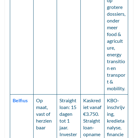
op
grotere
dossiers,
onder
meer
food &
agricult
ure,
energy
transitio
n en
transpor
t &
mobility.
Belfius
Op
Straight
Kaskred
KBO-
maat,
loan: 15
iet vanaf
inschrijv
vast of
dagen
€3.750.
ing,
herzien
tot 1
Straight
kredieta
baar
jaar.
loan-
nalyse,
Invester
opname
financie