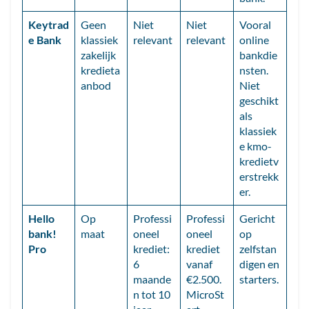
Keytrad
Geen
Niet
Niet
Vooral
e Bank
klassiek
relevant
relevant
online
zakelijk
bankdie
kredieta
nsten.
anbod
Niet
geschikt
als
klassiek
e kmo-
kredietv
erstrekk
er.
Hello
Op
Professi
Professi
Gericht
bank!
maat
oneel
oneel
op
Pro
krediet:
krediet
zelfstan
6
vanaf
digen en
maande
€2.500.
starters.
n tot 10
MicroSt