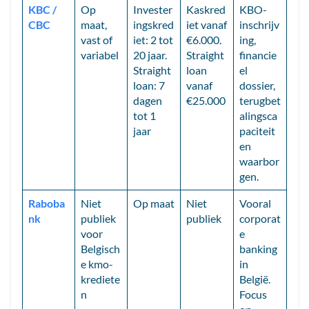
KBC /
Op
Invester
Kaskred
KBO-
CBC
maat,
ingskred
iet vanaf
inschrijv
vast of
iet: 2 tot
€6.000.
ing,
variabel
20 jaar.
Straight
financie
Straight
loan
el
loan: 7
vanaf
dossier,
dagen
€25.000
terugbet
tot 1
alingsca
jaar
paciteit
en
waarbor
gen.
Raboba
Niet
Op maat
Niet
Vooral
nk
publiek
publiek
corporat
voor
e
Belgisch
banking
e kmo-
in
krediete
België.
n
Focus