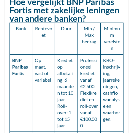
Hoe vergelijkt BNP Paribas
Fortis met zakelijke leningen
van andere banken?
Bank
Rentevo
Duur
Min /
Minimu
et
Max
m
bedrag
vereiste
n
BNP
Op
Krediet
Professi
KBO-
Paribas
maat,
op
oneel
inschrijv
Fortis
vast of
afbetali
krediet
ing,
variabel
ng: 6
vanaf
jaarreke
maande
€2.500.
ningen,
n tot 10
Flexikre
cashflo
jaar.
diet en
wanalys
Roll-
roll-over
e en
over: 1
vanaf
waarbor
tot 15
€100.00
gen.
jaar
0