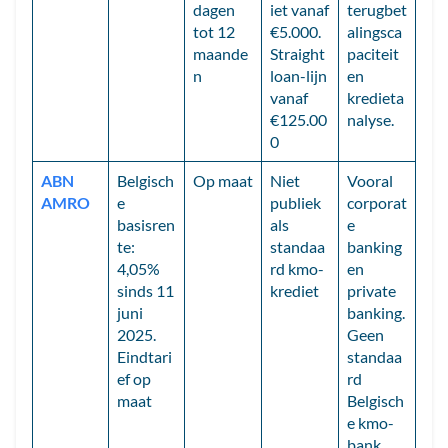
dagen
iet vanaf
terugbet
tot 12
€5.000.
alingsca
maande
Straight
paciteit
n
loan-lijn
en
vanaf
kredieta
€125.00
nalyse.
0
ABN
Belgisch
Op maat
Niet
Vooral
AMRO
e
publiek
corporat
basisren
als
e
te:
standaa
banking
4,05%
rd kmo-
en
sinds 11
krediet
private
juni
banking.
2025.
Geen
Eindtari
standaa
ef op
rd
maat
Belgisch
e kmo-
bank.