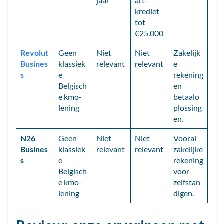
jaar
art-
krediet
tot
€25.000
Revolut
Geen
Niet
Niet
Zakelijk
Busines
klassiek
relevant
relevant
e
s
e
rekening
Belgisch
en
e kmo-
betaalo
lening
plossing
en.
N26
Geen
Niet
Niet
Vooral
Busines
klassiek
relevant
relevant
zakelijke
s
e
rekening
Belgisch
voor
e kmo-
zelfstan
lening
digen.