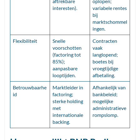
aftrekbare
oplopen;
interesten).
variabele rentes
bij
marktschommel
ingen.
Flexibiliteit
Snelle
Contracten
voorschotten
vaak
(factoring tot
langlopend;
85%);
boetes bij
aanpasbare
vroegtijdige
looptijden.
afbetaling.
Betrouwbaarhe
Marktleider in
Afhankelijk van
id
factoring;
bankbeleid;
sterke holding
mogelijke
met
administratieve
internationale
rompslomp.
backing.