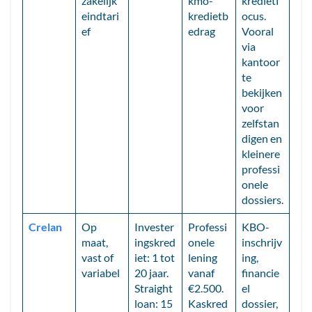
zakelijk
kmo-
kredietf
eindtari
kredietb
ocus.
ef
edrag
Vooral
via
kantoor
te
bekijken
voor
zelfstan
digen en
kleinere
professi
onele
dossiers.
Crelan
Op
Invester
Professi
KBO-
maat,
ingskred
onele
inschrijv
vast of
iet: 1 tot
lening
ing,
variabel
20 jaar.
vanaf
financie
Straight
€2.500.
el
loan: 15
Kaskred
dossier,