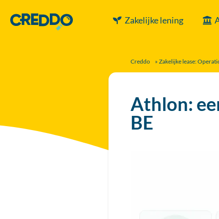
Zakelijke lening
A
Creddo
»
Zakelijke lease: Operati
Athlon: ee
BE