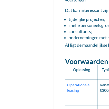
Dat kan interessant zij
tijdelijke projecten;
snelle personeelsgroe
consultants;
ondernemingen met m
Al ligt de maandelijkse
Voorwaarden p
Oplossing
Typi
Operationele
Vanaf
leasing
€300