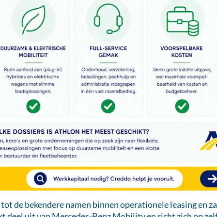
 tot de bekendere namen binnen operationele leasing en zak
kt deel uit van Mercedes-Benz Mobility en richt zich op zel