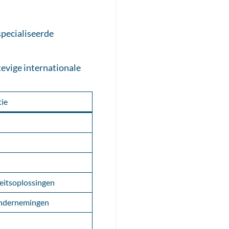
especialiseerde
evige internationale
ie
teitsoplossingen
 ondernemingen