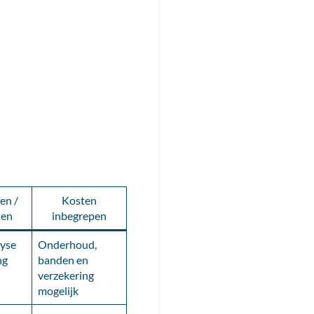
en /
Kosten
den
inbegrepen
lyse
Onderhoud,
ng
banden en
verzekering
mogelijk