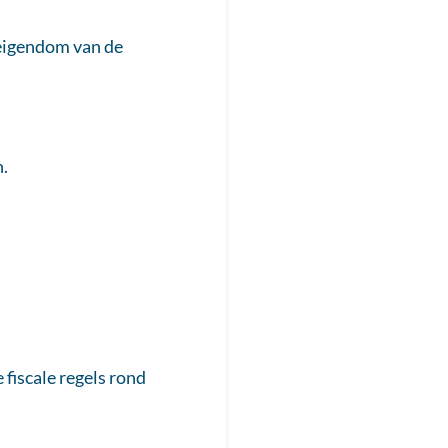
 eigendom van de
n.
fiscale regels rond