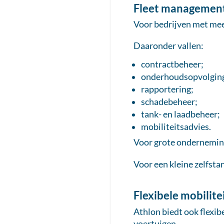
Fleet managemen
Voor bedrijven met mee
Daaronder vallen:
contractbeheer;
onderhoudsopvolgin
rapportering;
schadebeheer;
tank- en laadbeheer;
mobiliteitsadvies.
Voor grote onderneming
Voor een kleine zelfsta
Flexibele mobilit
Athlon biedt ook flexib
voertuigen.