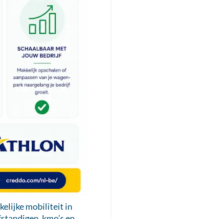
elijke mobiliteit in
fstandigen, kmo’s en