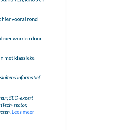
t hier vooral rond
plexer worden door
an met klassieke
sluitend informatief
seur, SEO-expert
inTech-sector,
ucten
.
Lees meer