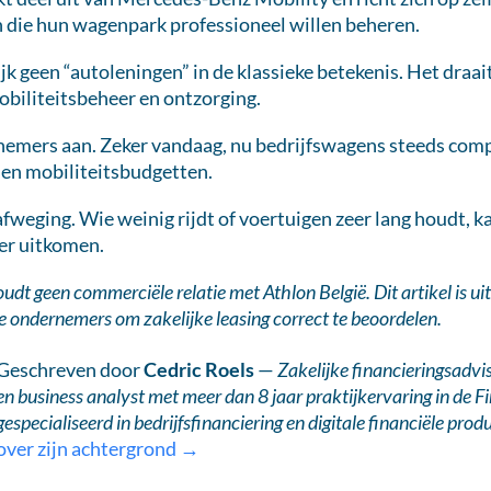
die hun wagenpark professioneel willen beheren.
jk geen “autoleningen” in de klassieke betekenis. Het draai
obiliteitsbeheer en ontzorging.
nemers aan. Zeker vandaag, nu bedrijfswagens steeds com
ie en mobiliteitsbudgetten.
 afweging. Wie weinig rijdt of voertuigen zeer lang houdt, k
er uitkomen.
t geen commerciële relatie met Athlon België. Dit artikel is uit
e ondernemers om zakelijke leasing correct te beoordelen.
Geschreven door
Cedric Roels
—
Zakelijke financieringsadvi
en business analyst met meer dan 8 jaar praktijkervaring in de F
gespecialiseerd in bedrijfsfinanciering en digitale financiële prod
over zijn achtergrond →