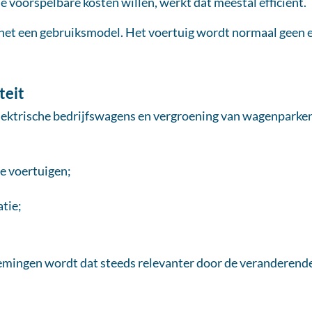
voorspelbare kosten willen, werkt dat meestal efficiënt.
ft het een gebruiksmodel. Het voertuig wordt normaal geen
teit
elektrische bedrijfswagens en vergroening van wagenparke
he voertuigen;
atie;
mingen wordt dat steeds relevanter door de veranderende 