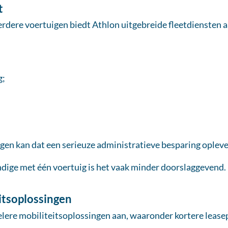
t
rdere voertuigen biedt Athlon uitgebreide fleetdiensten a
g;
en kan dat een serieuze administratieve besparing opleve
ndige met één voertuig is het vaak minder doorslaggevend.
eitsoplossingen
elere mobiliteitsoplossingen aan, waaronder kortere leasep