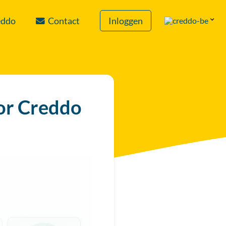
eddo
Contact
Inloggen
oor Creddo