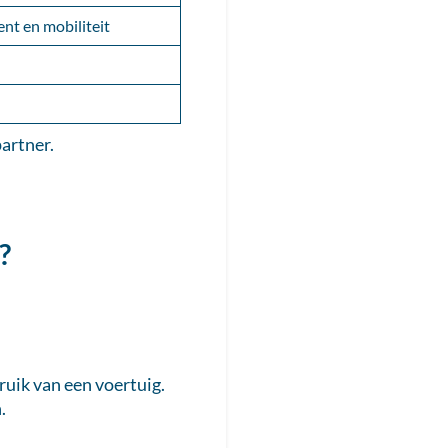
nt en mobiliteit
partner.
?
uik van een voertuig.
.