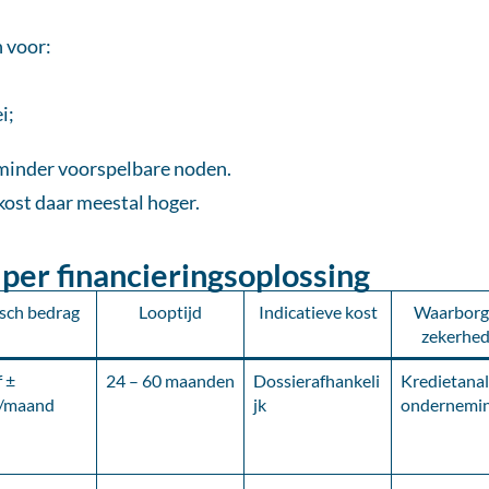
n voor:
i;
inder voorspelbare noden.
 kost daar meestal hoger.
er financieringsoplossing
sch bedrag
Looptijd
Indicatieve kost
Waarborg
zekerhe
 ±
24 – 60 maanden
Dossierafhankeli
Kredietana
/maand
jk
ondernemi