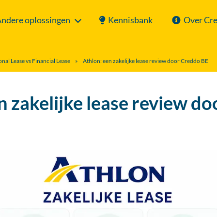
ndere oplossingen
Kennisbank
Over Cr
onal Lease vs Financial Lease
»
Athlon: een zakelijke lease review door Creddo BE
n zakelijke lease review d