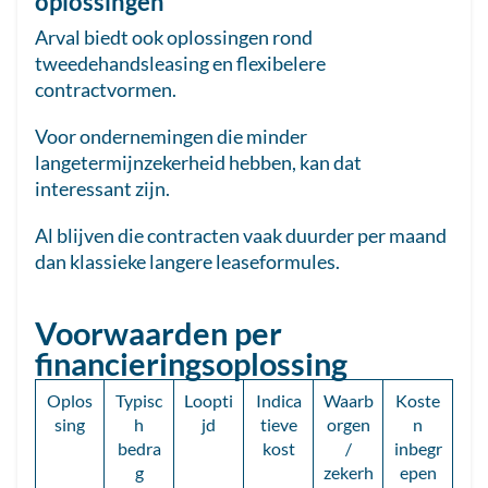
oplossingen
Arval biedt ook oplossingen rond
tweedehandsleasing en flexibelere
contractvormen.
Voor ondernemingen die minder
langetermijnzekerheid hebben, kan dat
interessant zijn.
Al blijven die contracten vaak duurder per maand
dan klassieke langere leaseformules.
Voorwaarden per
financieringsoplossing
Oplos
Typisc
Loopti
Indica
Waarb
Koste
sing
h
jd
tieve
orgen
n
bedra
kost
/
inbegr
g
zekerh
epen