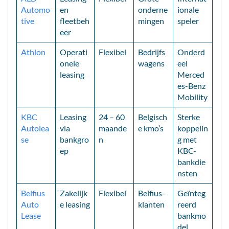
Automo
en
onderne
ionale
tive
fleetbeh
mingen
speler
eer
Athlon
Operati
Flexibel
Bedrijfs
Onderd
onele
wagens
eel
leasing
Merced
es-Benz
Mobility
KBC
Leasing
24 – 60
Belgisch
Sterke
Autolea
via
maande
e kmo’s
koppelin
se
bankgro
n
g met
ep
KBC-
bankdie
nsten
Belfius
Zakelijk
Flexibel
Belfius-
Geïnteg
Auto
e leasing
klanten
reerd
Lease
bankmo
del