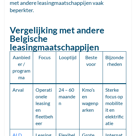
met andere leasingmaatschappijen vaak
beperkter.
Vergelijking met andere
Belgische
leasingmaatschappijen
Aanbied
Focus
Looptijd
Beste
Bijzonde
er /
voor
rheden
program
ma
Arval
Operati
24 – 60
Kmo’s
Sterke
onele
maande
en
focus op
leasing
n
wagenp
mobilite
en
arken
it en
fleetbeh
elektrific
eer
atie
ALD
Leasing
Flexibel
Grote
Internat