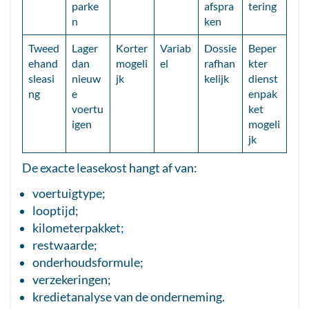
parke
afspra
tering
n
ken
Tweed
Lager
Korter
Variab
Dossie
Beper
ehand
dan
mogeli
el
rafhan
kter
sleasi
nieuw
jk
kelijk
dienst
ng
e
enpak
voertu
ket
igen
mogeli
jk
De exacte leasekost hangt af van:
voertuigtype;
looptijd;
kilometerpakket;
restwaarde;
onderhoudsformule;
verzekeringen;
kredietanalyse van de onderneming.