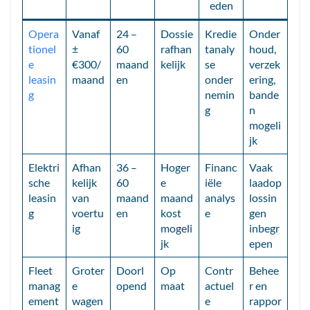
eden
Opera
Vanaf
24 –
Dossie
Kredie
Onder
tionel
±
60
rafhan
tanaly
houd,
e
€300/
maand
kelijk
se
verzek
leasin
maand
en
onder
ering,
g
nemin
bande
g
n
mogeli
jk
Elektri
Afhan
36 –
Hoger
Financ
Vaak
sche
kelijk
60
e
iële
laadop
leasin
van
maand
maand
analys
lossin
g
voertu
en
kost
e
gen
ig
mogeli
inbegr
jk
epen
Fleet
Groter
Doorl
Op
Contr
Behee
manag
e
opend
maat
actuel
r en
ement
wagen
e
rappor