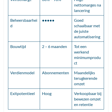
nettomarges na
lancering
Beheersbaarhei
●●●●●
Goed
d
schaalbaar met
de juiste
automatisering
Bouwtijd
2 – 6 maanden
Tot een
werkend
minimumprodu
ct
Verdienmodel
Abonnementen
Maandelijks
terugkerende
omzet
Exitpotentieel
Hoog
Verkoopbaar bij
bewezen omzet
en retentie