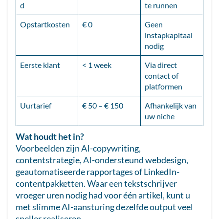
d
te runnen
Opstartkosten
€ 0
Geen
instapkapitaal
nodig
Eerste klant
< 1 week
Via direct
contact of
platformen
Uurtarief
€ 50 – € 150
Afhankelijk van
uw niche
Wat houdt het in?
Voorbeelden zijn AI-copywriting,
contentstrategie, AI-ondersteund webdesign,
geautomatiseerde rapportages of LinkedIn-
contentpakketten. Waar een tekstschrijver
vroeger uren nodig had voor één artikel, kunt u
met slimme AI-aansturing dezelfde output veel
sneller realiseren.