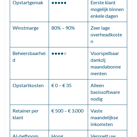
Opstartgemak
●●●●●
Eerste klant
mogelijk binnen
enkele dagen
Winstmarge
80% – 90%
Zeer lage
overheadkoste
n
Beheersbaarhei
●●●●○
Voorspelbaar
d
dankzij
maandabonne
menten
Opstartkosten
€ 0 – € 35
Alleen
basissoftware
nodig
Retainer per
€ 500 – € 3.000
Vaste
klant
maandelijkse
inkomsten
AI-hefboom
Hoog
Versnelt uw