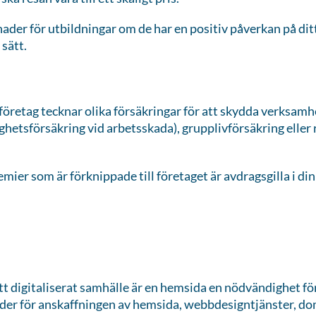
nader för utbildningar om de har en positiv påverkan på ditt
sätt.
 företag tecknar olika försäkringar för att skydda verksamhe
hetsförsäkring vid arbetsskada), grupplivförsäkring eller
mier som är förknippade till företaget är avdragsgilla i di
 ett digitaliserat samhälle är en hemsida en nödvändighet fö
nader för anskaffningen av hemsida, webbdesigntjänster, d