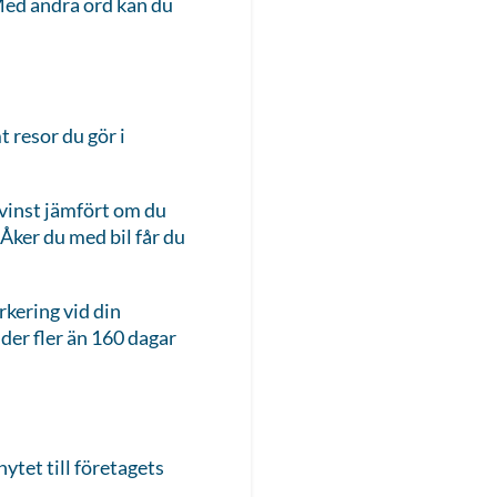
 Med andra ord kan du
 resor du gör i
svinst jämfört om du
 Åker du med bil får du
rkering vid din
der fler än 160 dagar
ytet till företagets