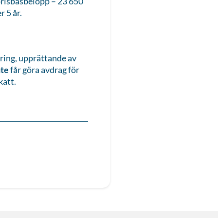
 prisbasbelopp – 23 650
r 5 år.
ring, upprättande av
nte
får göra avdrag för
katt.