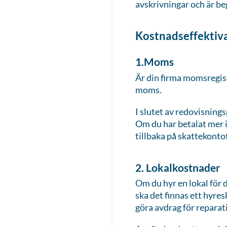
avskrivningar och är beg
Kostnadseffektiva
1.Moms
Är din firma momsregist
moms.
I slutet av redovisnings
Om du har betalat mer i
tillbaka på skattekontot
2. Lokalkostnader
Om du hyr en lokal för 
ska det finnas ett hyre
göra avdrag för reparati