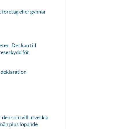
 företag eller gynnar
ten. Det kan till
 reseskydd för
n deklaration.
r den som vill utveckla
omän plus löpande