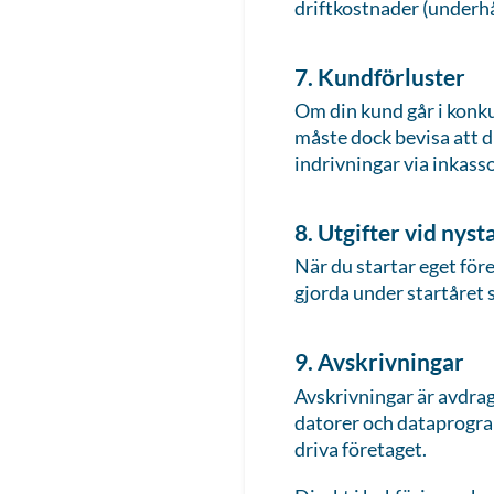
driftkostnader (underhå
7. Kundförluster
Om din kund går i konku
måste dock bevisa att d
indrivningar via inkas
8. Utgifter vid ny
När du startar eget för
gjorda under startåret 
9. Avskrivningar
Avskrivningar är avdrag 
datorer och dataprogram
driva företaget.