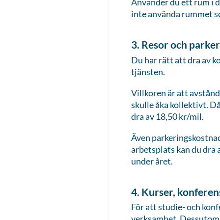
Använder du ett rum i d
inte använda rummet s
3. Resor och parke
Du har rätt att dra av 
tjänsten.
Villkoren är att avstån
skulle åka kollektivt. D
dra av 18,50 kr/mil.
Även parkeringskostnade
arbetsplats kan du dra 
under året.
4. Kurser, konferen
För att studie- och kon
verksamhet. Dessutom sk