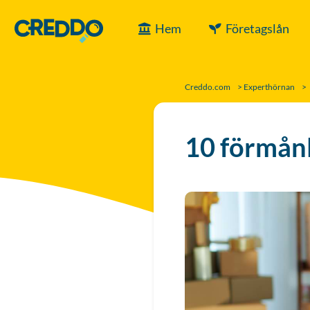
Hem
Företagslån
Creddo.com
>
Experthörnan
>
10 förmånl