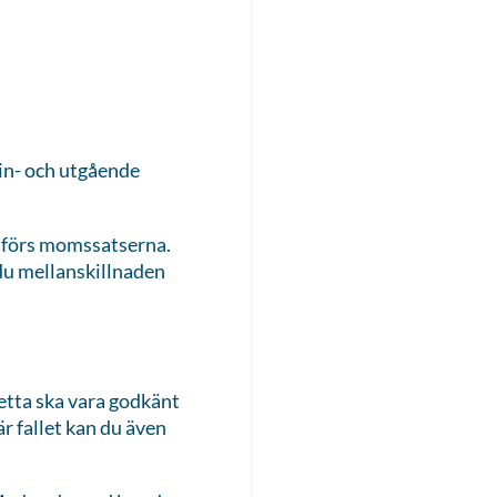
 in- och utgående
jämförs momssatserna.
du mellanskillnaden
detta ska vara godkänt
r fallet kan du även