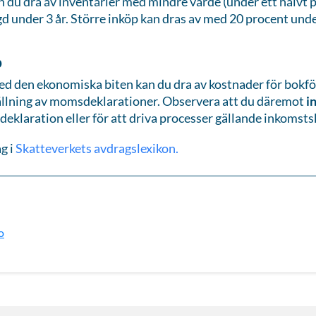
n du dra av inventarier med mindre värde (under ett halvt
gd under 3 år. Större inköp kan dras av med 20 procent unde
p
d den ekonomiska biten kan du dra av kostnader för bokfö
llning av momsdeklarationer. Observera att du däremot
i
eklaration eller för att driva processer gällande inkomsts
g i
Skatteverkets avdragslexikon.
o