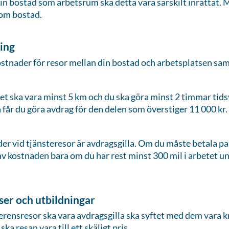
in bostad som arbetsrum ska detta vara särskilt inrättat.
om bostad.
ring
kostnader för resor mellan din bostad och arbetsplatsen samt
det ska vara minst 5 km och du ska göra minst 2 timmar tid
å får du göra avdrag för den delen som överstiger 11 000 kr.
r vid tjänsteresor är avdragsgilla. Om du måste betala pa
av kostnaden bara om du har rest minst 300 mil i arbetet un
ser och utbildningar
ferensresor ska vara avdragsgilla ska syftet med dem vara kn
a resan vara till ett skäligt pris.