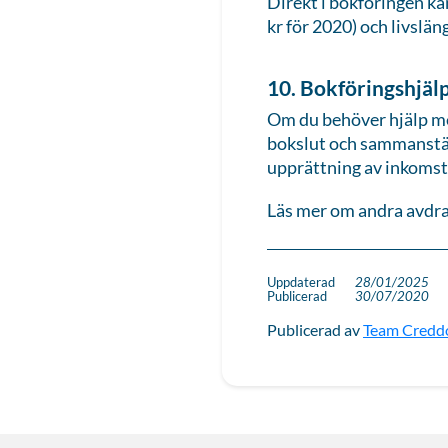
Direkt i bokföringen ka
kr för 2020) och livslän
10. Bokföringshjäl
Om du behöver hjälp me
bokslut och sammanstä
upprättning av inkomstd
Läs mer om andra avdra
Uppdaterad
28/01/2025
Publicerad
30/07/2020
Publicerad av
Team Credd