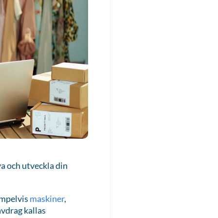
va och utveckla din
empelvis
maskiner
,
avdrag kallas