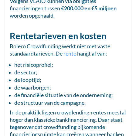
Volgens VLAIO kunnen via obligaties
financieringen tussen
€200.000 en €5 miljoen
worden opgehaald.
Rentetarieven en kosten
Bolero Crowdfunding werkt niet met vaste
standaardtarieven. De
rente
hangt af van:
het risicoprofiel;
de sector;
de looptijd;
de waarborgen;
de financiële situatie van de onderneming;
de structuur van de campagne.
In de praktijk liggen crowdlending-rentes meestal
hoger dan klassieke bankfinanciering. Daar staat
tegenover dat crowdfunding bijkomende
financieringsruimte kan creëren wanneer banken