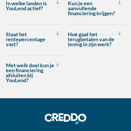
In welke landen is
Kun je een
YouLend actief?
aanvullende
financiering krijgen?
Staat het
Hoe gaat het
rentepercentage
terugbetalen van de
vast?
lening in zijn werk?
Met welk doel kun je
een financiering
afsluiten bij
YouLend?