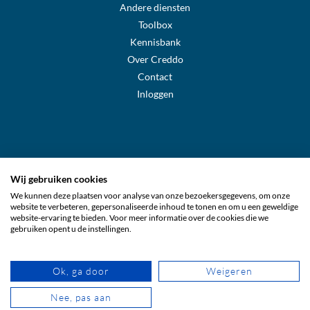
Andere diensten
Toolbox
Kennisbank
Over Creddo
Contact
Inloggen
Wij gebruiken cookies
We kunnen deze plaatsen voor analyse van onze bezoekersgegevens, om onze
Creddo Sverige
website te verbeteren, gepersonaliseerde inhoud te tonen en om u een geweldige
website-ervaring te bieden. Voor meer informatie over de cookies die we
gebruiken opent u de instellingen.
Creddo Suomi
Ok, ga door
Weigeren
Creddo Nederland
Nee, pas aan