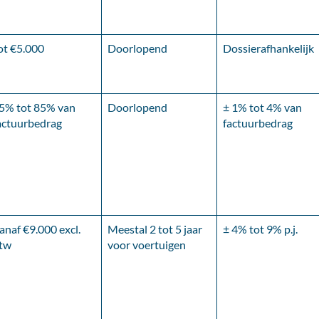
ot €5.000
Doorlopend
Dossierafhankelijk
5% tot 85% van
Doorlopend
± 1% tot 4% van
actuurbedrag
factuurbedrag
anaf €9.000 excl.
Meestal 2 tot 5 jaar
± 4% tot 9% p.j.
tw
voor voertuigen