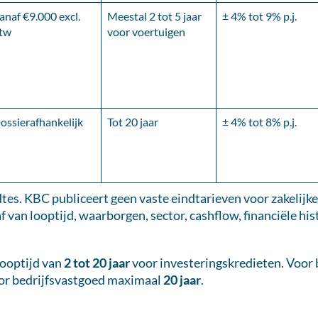
anaf €9.000 excl.
Meestal 2 tot 5 jaar
± 4% tot 9% p.j.
tw
voor voertuigen
ossierafhankelijk
Tot 20 jaar
± 4% tot 8% p.j.
tes. KBC publiceert geen vaste eindtarieven voor zakelijke
af van looptijd, waarborgen, sector, cashflow, financiële hist
looptijd van
2 tot 20 jaar
voor investeringskredieten. Voor 
oor bedrijfsvastgoed maximaal
20 jaar
.