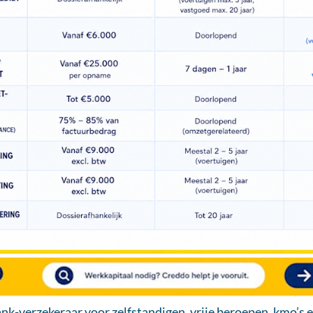
nk-verzekeraar voor zelfstandigen, vrije beroepen, kmo’s 