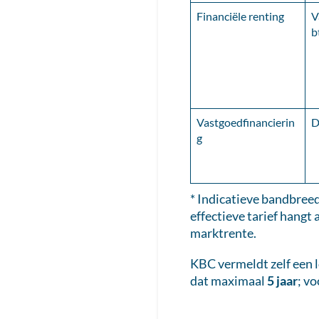
Financiële renting
V
b
Vastgoedfinancierin
D
g
* Indicatieve bandbreed
effectieve tarief hangt 
marktrente.
KBC vermeldt zelf een 
dat maximaal
5 jaar
; v