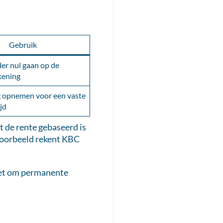
Gebruik
der nul gaan op de
ekening
g opnemen voor een vaste
jd
t de rente gebaseerd is
 voorbeeld rekent KBC
niet om permanente