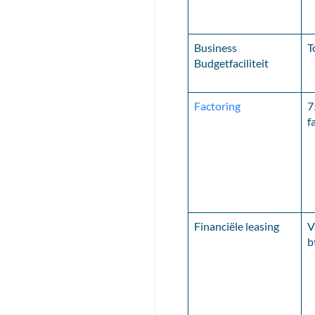
Business
T
Budgetfaciliteit
Factoring
7
f
Financiële leasing
V
b