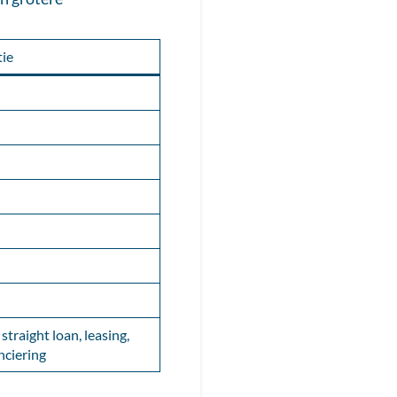
ie
straight loan, leasing,
nciering