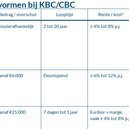
svormen bij KBC/CBC
Bedrag / voorschot
Looptijd
Rente / kost*
ossierafhankelijk
2 tot 20 jaar
± 4% tot 8% p.j.
anaf €6.000
Doorlopend
± 6% tot 12% p.j.
anaf €25.000
7 dagen tot 1 jaar
Euribor + marge,
vaak ± 4% tot 8% p.j