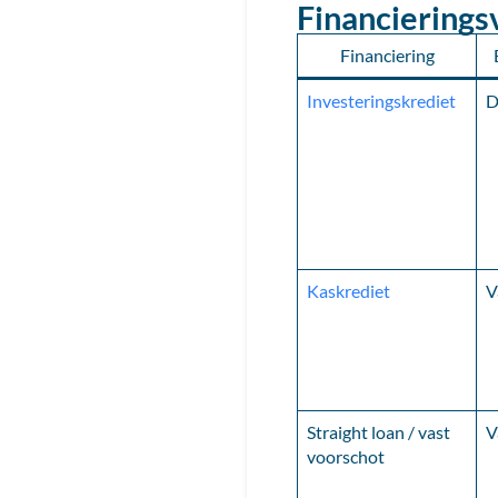
Financiering
Financiering
Investeringskrediet
D
Kaskrediet
V
Straight loan / vast
V
voorschot