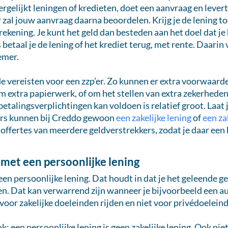
 vergelijkt leningen of kredieten, doet een aanvraag en leve
 zal jouw aanvraag daarna beoordelen. Krijg je de lening 
e rekening. Je kunt het geld dan besteden aan het doel dat 
 betaal je de lening of het krediet terug, met rente. Daarin v
emer.
 de vereisten voor een zzp’er. Zo kunnen er extra voorwaard
extra papierwerk, of om het stellen van extra zekerheden. 
betalingsverplichtingen kan voldoen is relatief groot. Laat 
ers kunnen bij Creddo gewoon
een zakelijke lening
of
een za
offertes van meerdere geldverstrekkers, zodat je daar een 
 met een persoonlijke lening
geen persoonlijke lening. Dat houdt in dat je het geleende 
en. Dat kan verwarrend zijn wanneer je bijvoorbeeld een au
 voor zakelijke doeleinden rijden en niet voor privédoelein
 een persoonlijke lening is geen zakelijke lening. Ook niet 