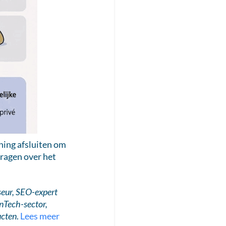
ening afsluiten om
vragen over het
seur, SEO-expert
inTech-sector,
ucten
.
Lees meer