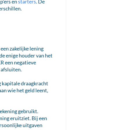
p’ers en
starters
. De
rschillen.
een zakelijke lening
 de enige houder van het
KR een negatieve
afsluiten.
g kapitale draagkracht
aan wie het geld leent,
 rekening gebruikt.
ng eruitziet. Bij een
ersoonlijke uitgaven