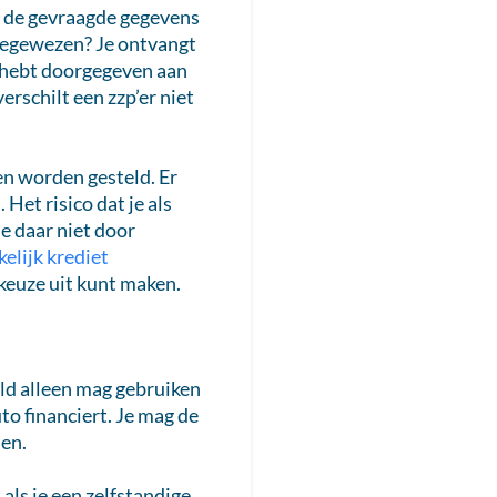
rt de gevraagde gegevens
toegewezen? Je ontvangt
je hebt doorgegeven aan
erschilt een zzp’er niet
en worden gesteld. Er
Het risico dat je als
je daar niet door
kelijk krediet
keuze uit kunt maken.
geld alleen mag gebruiken
to financiert. Je mag de
den.
als je een zelfstandige