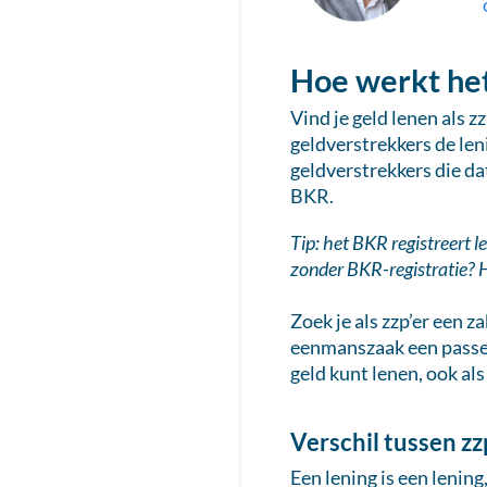
Hoe werkt het 
Vind je geld lenen als z
geldverstrekkers de len
geldverstrekkers die da
BKR.
Tip: het BKR registreert 
zonder BKR-registratie? H
Zoek je als zzp’er een za
eenmanszaak een passen
geld kunt lenen, ook al
Verschil tussen z
Een lening is een lenin