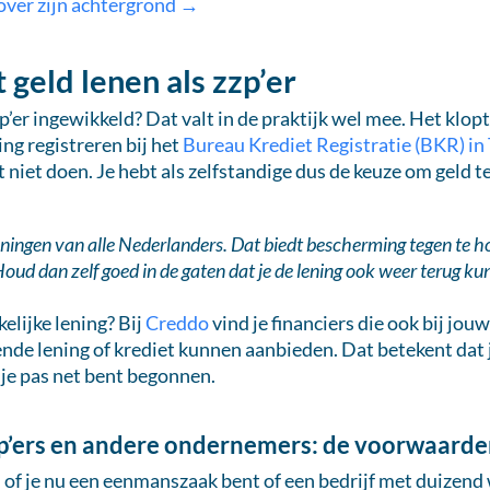
over zijn achtergrond →
geld lenen als zzp’er
zp’er ingewikkeld? Dat valt in de praktijk wel mee. Het klop
ing registreren bij het
Bureau Krediet Registratie (BKR) in 
t niet doen. Je hebt als zelfstandige dus de keuze om geld t
leningen van alle Nederlanders. Dat biedt bescherming tegen te ho
oud dan zelf goed in de gaten dat je de lening ook weer terug kun
kelijke lening? Bij
Creddo
vind je financiers die ook bij jouw
de lening of krediet kunnen aanbieden. Dat betekent dat j
s je pas net bent begonnen.
zp’ers en andere ondernemers: de voorwaard
g, of je nu een eenmanszaak bent of een bedrijf met duizen