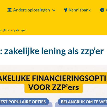
Andere oplossingen
Kennisbank
elijke lening als zzp’er
 zakelijke lening als zzp’er