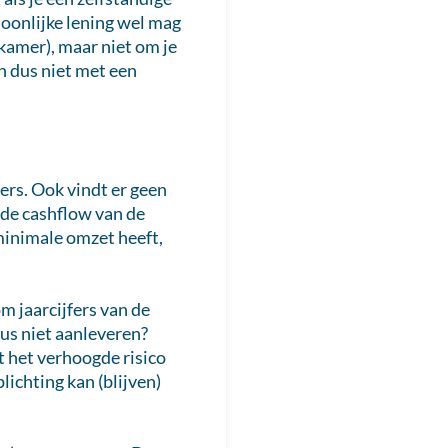
soonlijke lening wel mag
kamer), maar niet om je
n dus niet met een
fers. Ook vindt er geen
 de cashflow van de
minimale omzet heeft,
m jaarcijfers van de
dus niet aanleveren?
et het verhoogde risico
plichting kan (blijven)