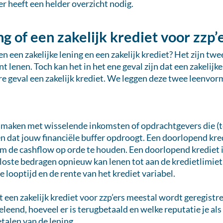
er heeft een helder overzicht nodig.
ng of een zakelijk krediet voor zzp’
en een zakelijke lening en een zakelijk krediet? Het zijn t
 lenen. Toch kan het in het ene geval zijn dat een zakelijke
ere geval een zakelijk krediet. We leggen deze twee leenvor
maken met wisselende inkomsten of opdrachtgevers die (te)
n dat jouw financiële buffer opdroogt. Een doorlopend kre
om de cashflow op orde te houden. Een doorlopend krediet is
eloste bedragen opnieuw kan lenen tot aan de kredietlimie
 de looptijd en de rente van het krediet variabel.
 een zakelijk krediet voor zzp’ers meestal wordt geregistre
geleend, hoeveel er is terugbetaald en welke reputatie je a
talen van de lening.