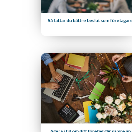
Så fattar du bättre beslut som företagar
Agera i tid om ditt företag går sämre än