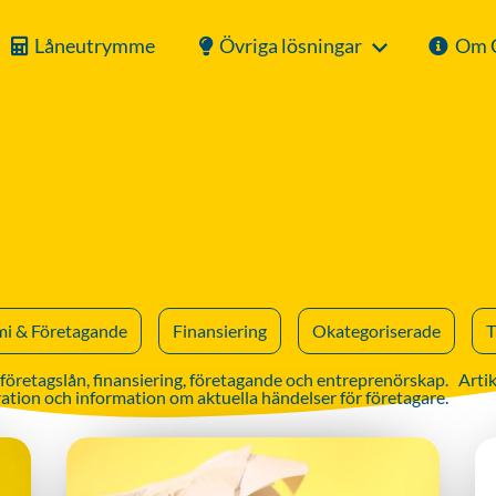
Låneutrymme
Övriga lösningar
Om 
i & Företagande
Finansiering
Okategoriserade
T
tagslån, finansiering, företagande och entreprenörskap. Artiklar
piration och information om aktuella händelser för företagare.