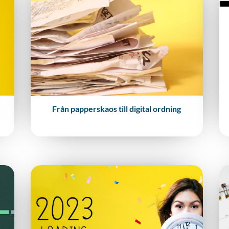
Från papperskaos till digital ordning