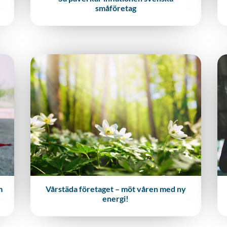
småföretag
m
Vårstäda företaget – möt våren med ny
energi!