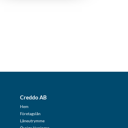
Creddo AB
Hem
Företagslån
Låneutrymme
Övriga lösningar