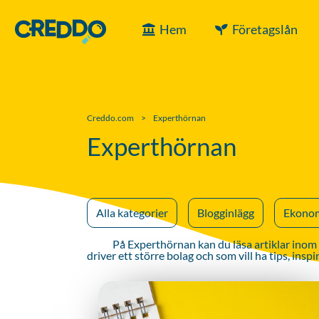
Hem
Företagslån
Creddo.com
>
Experthörnan
Experthörnan
Alla kategorier
Blogginlägg
Ekonom
På Experthörnan kan du läsa artiklar inom före
driver ett större bolag och som vill ha tips, ins