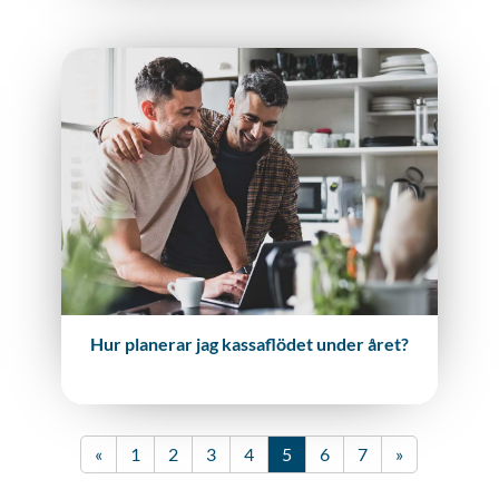
Hur planerar jag kassaflödet under året?
Sidnumrering
Föregående
Nästa
«
1
2
3
4
5
6
7
»
för