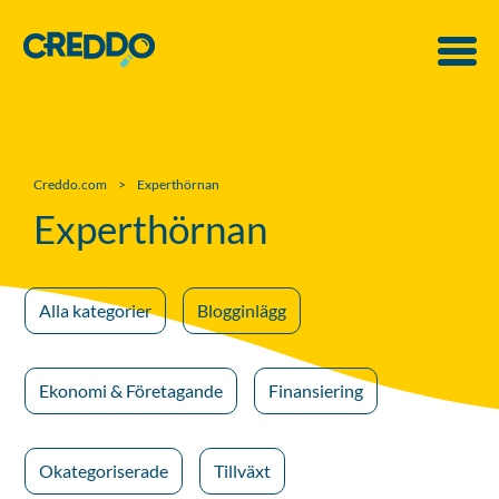
Creddo.com
>
Experthörnan
Experthörnan
Alla kategorier
Blogginlägg
Ekonomi & Företagande
Finansiering
Okategoriserade
Tillväxt